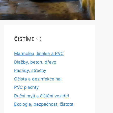
ČISTÍME :-)
Marmolea, linolea a PVC
Dlažby, beton, dřevo
Fasády, střechy
Očista a dezinfekce hal
PVC plachty
Ruční mytí a čištění vozidel
Ekologie, bezpečnost, čistota