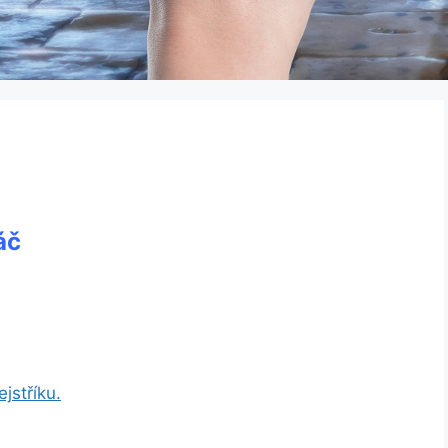
áč
jstříku.